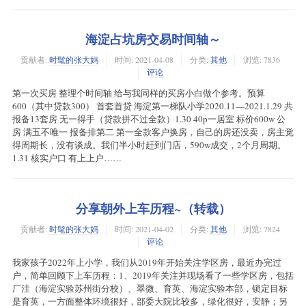
海淀占坑房交易时间轴～
贡献者:
时髦的张大妈
时间:
2021-04-08
分类:
其他
浏览: 7836
评论
第一次买房 整理个时间轴 给与我同样的买房小白做个参考。预算
600（其中贷款300） 首套首贷 海淀第一梯队小学2020.11—2021.1.29 共
报备13套房 无一得手（贷款拼不过全款）1.30 40p一居室 标价600w 公
房 满五不唯一 报备排第二 第一全款客户换房，自己的房还没卖，房主觉
得周期长，没有谈成。我们半小时赶到门店，590w成交，2个月周期。
1.31 核实户口 有上上户……
分享朝外上车历程~（转载）
贡献者:
时髦的张大妈
时间:
2021-04-02
分类:
其他
浏览: 7824
评论
我家孩子2022年上小学，我们从2019年开始关注学区房，最近办完过
户，简单回顾下上车历程：1、2019年关注并现场看了一些学区房，包括
厂洼（海淀实验苏州街分校）、翠微、育英、海淀实验本部，锁定目标
是育英，一方面整体环境很好，部委大院比较多，绿化很好，安静；另