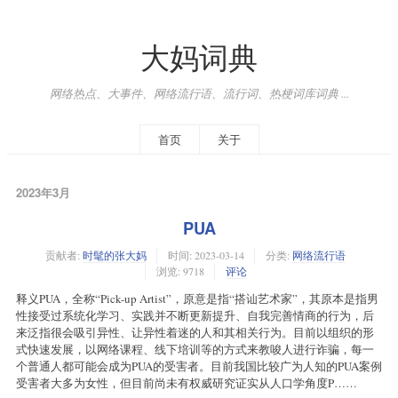
大妈词典
网络热点、大事件、网络流行语、流行词、热梗词库词典 ...
首页
关于
2023年3月
PUA
贡献者:
时髦的张大妈
时间:
2023-03-14
分类:
网络流行语
浏览: 9718
评论
释义PUA，全称“Pick-up Artist”，原意是指“搭讪艺术家”，其原本是指男
性接受过系统化学习、实践并不断更新提升、自我完善情商的行为，后
来泛指很会吸引异性、让异性着迷的人和其相关行为。目前以组织的形
式快速发展，以网络课程、线下培训等的方式来教唆人进行诈骗，每一
个普通人都可能会成为PUA的受害者。目前我国比较广为人知的PUA案例
受害者大多为女性，但目前尚未有权威研究证实从人口学角度P……