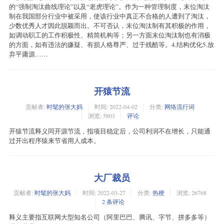
的“强制淘汰曲线理论”以及“老虎理论”。作为一种管理制度，末位淘汰
制在我国部分行业中被采用，使该行业中真正不合格的人遭到了淘汰，
少数优秀人才因此脱颖而出。不可否认，末位淘汰制有其积极的作用，
如调动职工的工作积极性、精简机构等；另一方面末位淘汰制也有消极
的方面，如有违法的嫌疑、有损人格尊严、过于残酷等。4.结构优化5.放
弃平庸源……
开猿节流
贡献者:
时髦的张大妈
时间:
2022-04-02
分类:
网络流行词
浏览: 5803
评论
开猿节流释义同开源节流，指项目稳定后，公司利润不在‌​​​​‌​‌​​​​​​​‌增长，只能通
过开出程序猿来节省用人成本。
大厂裁员
贡献者:
时髦的张大妈
时间:
2022-03-27
分类:
热梗
浏览: 26768
2 条评论
释义主要指互联网大型知名公司（阿里巴巴、腾讯、字节、拼多多等）