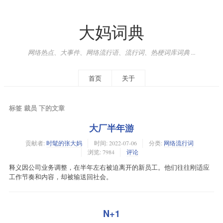
大妈词典
网络热点、大事件、网络流行语、流行词、热梗词库词典 ...
首页
关于
标签 裁员 下的文章
大厂半年游
贡献者:
时髦的张大妈
时间:
2022-07-06
分类:
网络流行词
浏览: 7984
评论
释义因公司业务调整，在半年左右被迫离开的新员工。他们往往刚适应
工作节奏和内容，却被输送回社会。
N+1