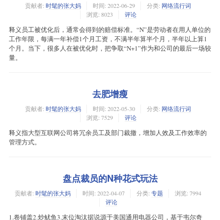
贡献者:
时髦的张大妈
时间:
2022-06-29
分类:
网络流行词
浏览: 8023
评论
释义员工被优化后，通常会得到的赔偿标准。“N”是劳动者在用人单位的
工作年限，每满一年补偿1个月工资，不满半年算半个月，半年以上算1
个月。当下，很多人在被优化时，把争取“N+1”作为和公司的最后一场较
量。
去肥增瘦
贡献者:
时髦的张大妈
时间:
2022-05-30
分类:
网络流行词
浏览: 7529
评论
释义指大型互联网公司将冗余员工及部门裁撤，增加人效及工作效率的
管理方式。
盘点裁员的N种花式玩法
贡献者:
时髦的张大妈
时间:
2022-04-07
分类:
专题
浏览: 7994
评论
1.卷铺盖2.炒鱿鱼3.末位淘汰据说源于美国通用电器公司，基于韦尔奇