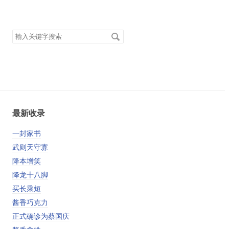
搜
索
关
键
字
最新收录
一封家书
武则天守寡
降本增笑
降龙十八脚
买长乘短
酱香巧克力
正式确诊为蔡国庆