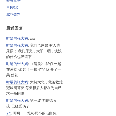
酱香拿铁
早F晚E
屌丝饮料
最近回复
时髦的张大妈
: aaa
时髦的张大妈
: 我们也尿尿 有人也
尿尿； 我们尿完，太阳一晒，浅浅
的什么也没留下...
时髦的张大妈
: 《清晨》 我们 一起
在睡觉 你 起了一根 竹竿我 开了一
朵 莲花
时髦的张大妈
: 大慈大悲，救苦救难
冠试阴菩萨 每天很多人都在为自己
求一份阴缘
时髦的张大妈
: 第一波“刘畊宏女
孩”已经受伤了
YY
: 呵呵，一堆格局小的老白兔