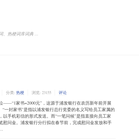
热梗词库词典 ...
分类:
热梗
浏览: 23155
评论
——“1家书=2000元”，这源于浦发银行在农历新年前开展
。“一封家书”是指以浦发银行总行党委的名义写给员工家属的
，以手机彩信的形式发送。而“一笔问候”是指直接向员工家
一笔慰问金。浦发银行分行拟在春节前，完成慰问金发放和手
…