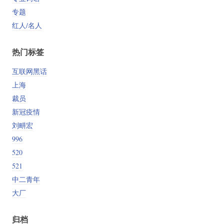
专题
红人/名人
热门标签
互联网黑话
上海
裁员
新冠疫情
刘畊宏
996
520
521
中二青年
大厂
归档