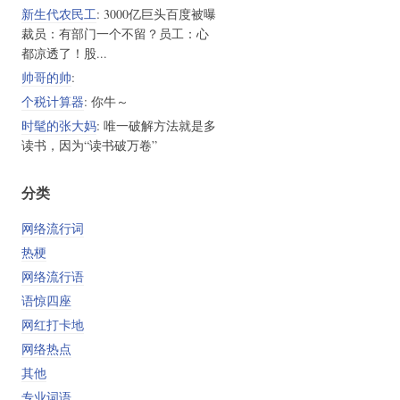
新生代农民工
: 3000亿巨头百度被曝
裁员：有部门一个不留？员工：心
都凉透了！股...
帅哥的帅
:
个税计算器
: 你牛～
时髦的张大妈
: 唯一破解方法就是多
读书，因为“读书破万卷”
分类
网络流行词
热梗
网络流行语
语惊四座
网红打卡地
网络热点
其他
专业词语