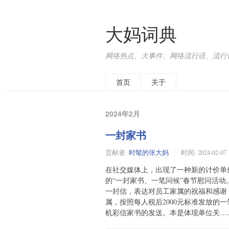
大妈词典
网络热点、大事件、网络流行语、流行词、
首页
关于
2024年2月
一封家书
贡献者:
时髦的张大妈
时间:
2024-02-07
在社交媒体上，出现了一种新的计价单位
的“一封家书、一笔问候”春节慰问活动
一封信，表达对员工家属的祝福和感谢
属，按照每人税后2000元标准发放的
机彩信家书的发送。本是体现单位关…