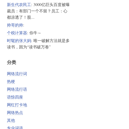
新生代农民工
: 3000亿巨头百度被曝
裁员：有部门一个不留？员工：心
都凉透了！股...
帅哥的帅
:
个税计算器
: 你牛～
时髦的张大妈
: 唯一破解方法就是多
读书，因为“读书破万卷”
分类
网络流行词
热梗
网络流行语
语惊四座
网红打卡地
网络热点
其他
专业词语