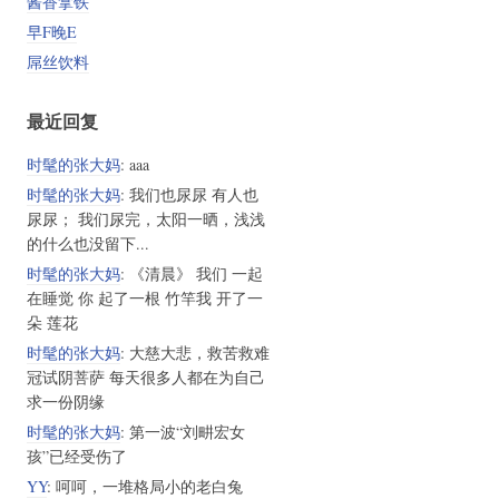
酱香拿铁
早F晚E
屌丝饮料
最近回复
时髦的张大妈
: aaa
时髦的张大妈
: 我们也尿尿 有人也
尿尿； 我们尿完，太阳一晒，浅浅
的什么也没留下...
时髦的张大妈
: 《清晨》 我们 一起
在睡觉 你 起了一根 竹竿我 开了一
朵 莲花
时髦的张大妈
: 大慈大悲，救苦救难
冠试阴菩萨 每天很多人都在为自己
求一份阴缘
时髦的张大妈
: 第一波“刘畊宏女
孩”已经受伤了
YY
: 呵呵，一堆格局小的老白兔