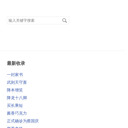
搜
索
关
键
字
最新收录
一封家书
武则天守寡
降本增笑
降龙十八脚
买长乘短
酱香巧克力
正式确诊为蔡国庆