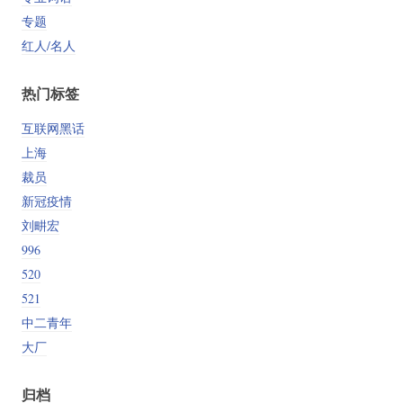
专题
红人/名人
热门标签
互联网黑话
上海
裁员
新冠疫情
刘畊宏
996
520
521
中二青年
大厂
归档