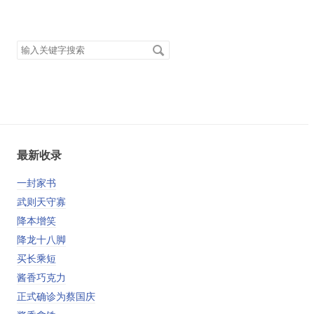
搜
索
关
键
字
最新收录
一封家书
武则天守寡
降本增笑
降龙十八脚
买长乘短
酱香巧克力
正式确诊为蔡国庆