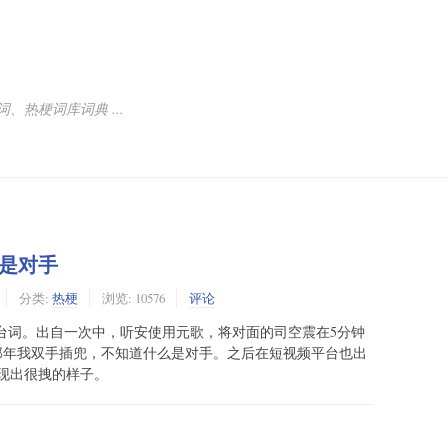
热梗词库词典 ...
是对手
分类:
热梗
浏览: 10576
评论
名台词。出自一次中，听安使用元歌，将对面的司空震在5分钟
手插兜，不知道什么是对手。之‌‌‌‌‌‌‌‌‌后在短视频平台也出
现出很拽的样子。