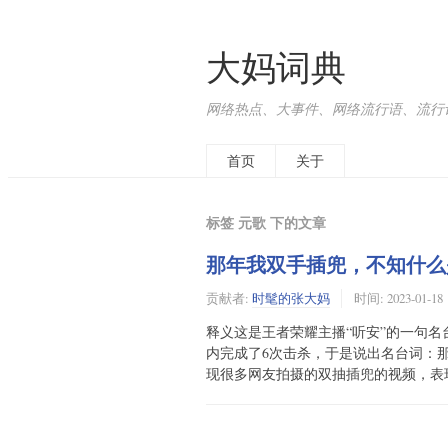
大妈词典
网络热点、大事件、网络流行语、流行词、
首页
关于
标签 元歌 下的文章
那年我双手插兜，不知什么
贡献者:
时髦的张大妈
时间:
2023-01-18
释义这是王者荣耀主播“听安”的一句
内完成了6次击杀，于是说出名台词：那年我双
现很多网友拍摄的双抽插兜的视频，表