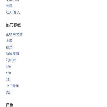
专题
红人/名人
热门标签
互联网黑话
上海
裁员
新冠疫情
刘畊宏
996
520
521
中二青年
大厂
归档