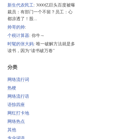
新生代农民工
: 3000亿巨头百度被曝
裁员：有部门一个不留？员工：心
都凉透了！股...
帅哥的帅
:
个税计算器
: 你牛～
时髦的张大妈
: 唯一破解方法就是多
读书，因为“读书破万卷”
分类
网络流行词
热梗
网络流行语
语惊四座
网红打卡地
网络热点
其他
专业词语