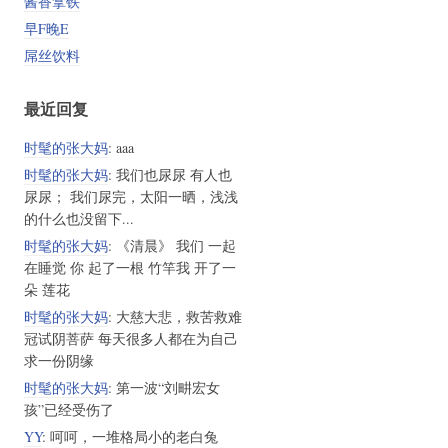
酱香拿铁
早F晚E
屌丝饮料
最近回复
时髦的张大妈
: aaa
时髦的张大妈
: 我们也尿尿 有人也
尿尿； 我们尿完，太阳一晒，浅浅
的什么也没留下...
时髦的张大妈
: 《清晨》 我们 一起
在睡觉 你 起了一根 竹竿我 开了一
朵 莲花
时髦的张大妈
: 大慈大悲，救苦救难
冠试阴菩萨 每天很多人都在为自己
求一份阴缘
时髦的张大妈
: 第一波“刘畊宏女
孩”已经受伤了
YY
: 呵呵，一堆格局小的老白兔