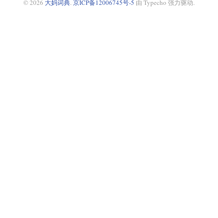
© 2026
大妈词典
.
京ICP备12006745号-5
由 Typecho 强力驱动.