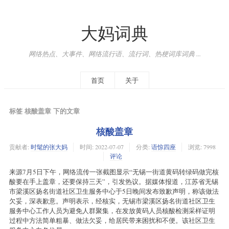
大妈词典
网络热点、大事件、网络流行语、流行词、热梗词库词典 ...
首页
关于
标签 核酸盖章 下的文章
核酸盖章
贡献者:
时髦的张大妈
时间:
2022-07-07
分类:
语惊四座
浏览: 7998
评论
来源7月5日下午，网络流传一张截图显示“无锡一街道黄码转绿码做完核
酸要在手上盖章，还要保持三天”，引发热议。据媒体报道，江苏省无锡
市梁溪区扬名街道社区卫生服务中心于5日晚间发布致歉声明，称该做法
欠妥，深表歉意。声明表示，经核实，无锡市梁溪区扬名街道社区卫生
服务中心工作人员为避免人群聚集，在发放黄码人员核酸检测采样证明
过程中方法简单粗暴、做法欠妥，给居民带来困扰和不便。该社区卫生