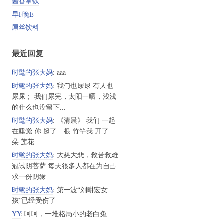
酱香拿铁
早F晚E
屌丝饮料
最近回复
时髦的张大妈
: aaa
时髦的张大妈
: 我们也尿尿 有人也
尿尿； 我们尿完，太阳一晒，浅浅
的什么也没留下...
时髦的张大妈
: 《清晨》 我们 一起
在睡觉 你 起了一根 竹竿我 开了一
朵 莲花
时髦的张大妈
: 大慈大悲，救苦救难
冠试阴菩萨 每天很多人都在为自己
求一份阴缘
时髦的张大妈
: 第一波“刘畊宏女
孩”已经受伤了
YY
: 呵呵，一堆格局小的老白兔