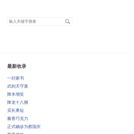
搜
索
关
键
字
最新收录
一封家书
武则天守寡
降本增笑
降龙十八脚
买长乘短
酱香巧克力
正式确诊为蔡国庆