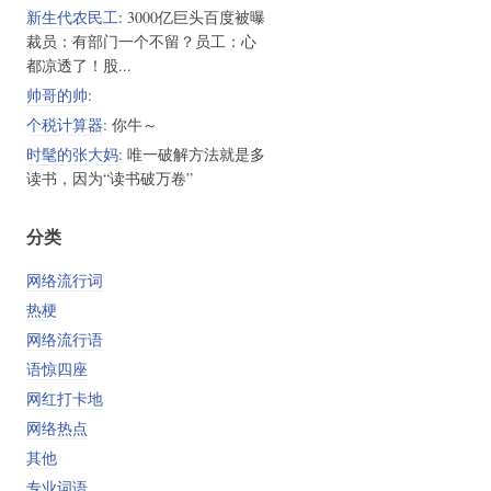
新生代农民工
: 3000亿巨头百度被曝
裁员：有部门一个不留？员工：心
都凉透了！股...
帅哥的帅
:
个税计算器
: 你牛～
时髦的张大妈
: 唯一破解方法就是多
读书，因为“读书破万卷”
分类
网络流行词
热梗
网络流行语
语惊四座
网红打卡地
网络热点
其他
专业词语