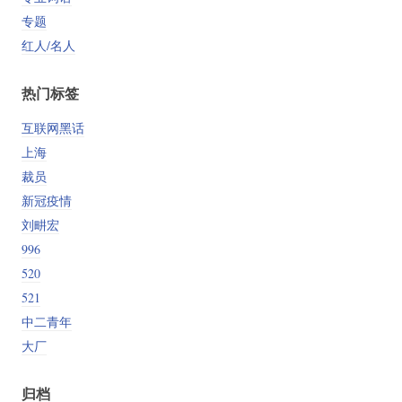
专题
红人/名人
热门标签
互联网黑话
上海
裁员
新冠疫情
刘畊宏
996
520
521
中二青年
大厂
归档