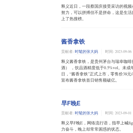
释义近日，一段蔡国庆接受采访的视频
努力，可以拼搏但不是拼命，这是生活
上了热搜榜。
酱香拿铁
贡献者:
时髦的张大妈
时间:
2023-09-06
释义酱香拿铁，是贵州茅台与瑞幸咖啡推
酒） ，饮品酒精度低于0.5%vol。未
日，“酱香拿铁”正式上市，零售价38元
宣布酱香拿铁首日销售额破亿。
早F晚E
贡献者:
时髦的张大妈
时间:
2023-09-01
释义早F晚E，网络流行语，指早上喊fig
力奋斗，晚上却常常困惑的状态。