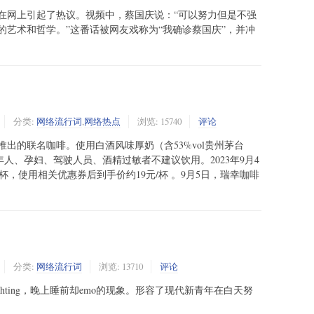
在网上引起了热议。视频中，蔡国庆说：“可以努力但是不强
的艺术和哲学。”这番话被网友戏称为“我确诊蔡国庆”，并冲
分类:
网络流行词
,
网络热点
浏览: 15740
评论
出的联名咖啡。使用白酒风味厚奶（含53%vol贵州茅台
成年人、孕妇、驾驶人员、酒精过敏者不建议饮用。2023年9月4
/杯，使用相关优惠券后到手价约19元/杯 。9月5日，瑞幸咖啡
分类:
网络流行词
浏览: 13710
评论
hting，晚上睡前却emo的现象。形容了现代新青年在白天努