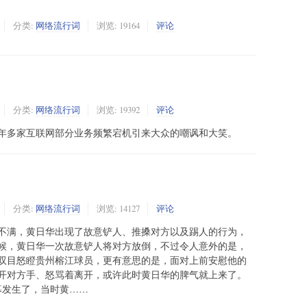
分类:
网络流行词
浏览: 19164
评论
分类:
网络流行词
浏览: 19392
评论
3年多家互联网部分业务频繁宕机引来大众的嘲讽和大笑。
分类:
网络流行词
浏览: 14127
评论
不满，黄日华出现了故意铲人、推搡对方以及踢人的行为，
时候，黄日华一次故意铲人将对方放倒，不过令人意外的是，
双目怒瞪贵州榕江球员，更有意思的是，面对上前安慰他的
开对方手、怒骂着离开，或许此时黄日华的脾气就上来了。
幕发生了，当时黄……