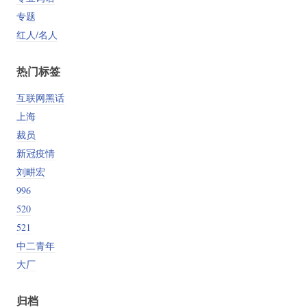
专题
红人/名人
热门标签
互联网黑话
上海
裁员
新冠疫情
刘畊宏
996
520
521
中二青年
大厂
归档