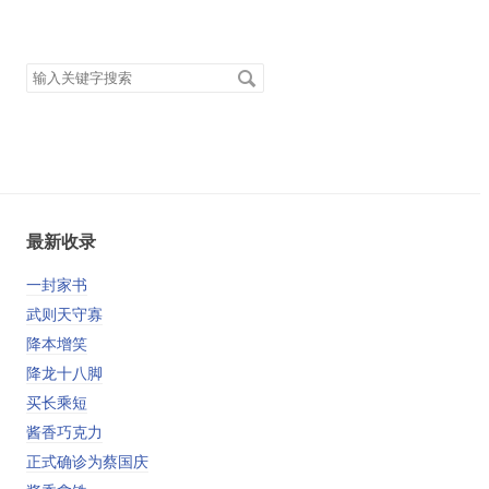
搜
索
关
键
字
最新收录
一封家书
武则天守寡
降本增笑
降龙十八脚
买长乘短
酱香巧克力
正式确诊为蔡国庆