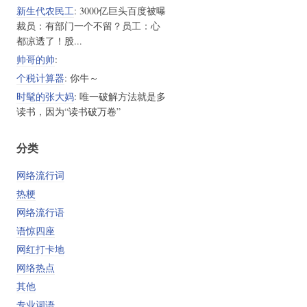
新生代农民工
: 3000亿巨头百度被曝
裁员：有部门一个不留？员工：心
都凉透了！股...
帅哥的帅
:
个税计算器
: 你牛～
时髦的张大妈
: 唯一破解方法就是多
读书，因为“读书破万卷”
分类
网络流行词
热梗
网络流行语
语惊四座
网红打卡地
网络热点
其他
专业词语