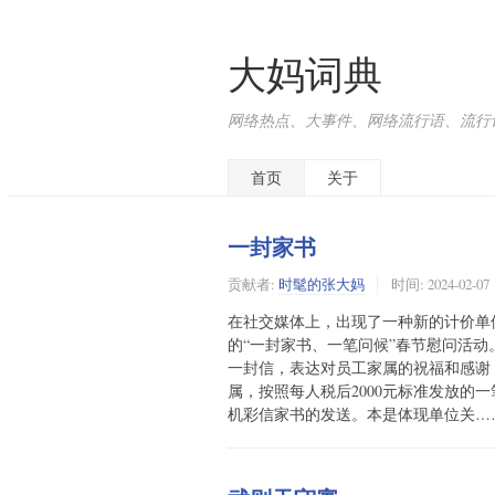
大妈词典
网络热点、大事件、网络流行语、流行词、
首页
关于
一封家书
贡献者:
时髦的张大妈
时间:
2024-02-07
在社交媒体上，出现了一种新的计价单位
的“一封家书、一笔问候”春节慰问活动
一封信，表达对员工家属的祝福和感谢
属，按照每人税后2000元标准发放的
机彩信家书的发送。本是体现单位关…