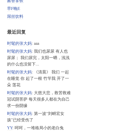
酱香拿铁
早F晚E
屌丝饮料
最近回复
时髦的张大妈
: aaa
时髦的张大妈
: 我们也尿尿 有人也
尿尿； 我们尿完，太阳一晒，浅浅
的什么也没留下...
时髦的张大妈
: 《清晨》 我们 一起
在睡觉 你 起了一根 竹竿我 开了一
朵 莲花
时髦的张大妈
: 大慈大悲，救苦救难
冠试阴菩萨 每天很多人都在为自己
求一份阴缘
时髦的张大妈
: 第一波“刘畊宏女
孩”已经受伤了
YY
: 呵呵，一堆格局小的老白兔