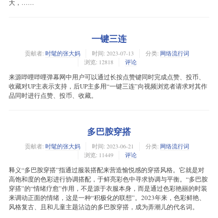
大，……
一键三连
贡献者:
时髦的张大妈
时间:
2023-07-13
分类:
网络流行词
浏览: 12818
评论
来源哔哩哔哩弹幕网中用户可以通过长按点赞键同时完成点赞、投币、
收藏对UP主表示支持，后UP主多用“一键三连”向视频浏览者请求对其作
品同时进行点赞、投币、收藏。
多巴胺穿搭
贡献者:
时髦的张大妈
时间:
2023-06-21
分类:
网络流行词
浏览: 11449
评论
释义“多巴胺穿搭”指通过服装搭配来营造愉悦感的穿搭风格。它就是对
高饱和度的色彩进行协调搭配，于鲜亮彩色中寻求协调与平衡。“多巴胺
穿搭”的“情绪疗愈”作用，不是源于衣服本身，而是通过色彩艳丽的时装
来调动正面的情绪，这是一种“积极化的联想”。2023年来，色彩鲜艳、
风格复古、且和儿童主题沾边的多巴胺穿搭，成为弄潮儿的代名词。