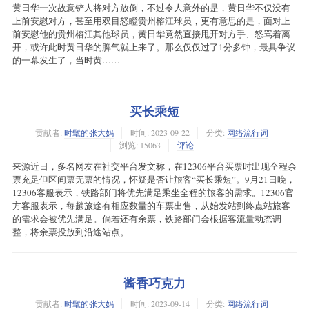
黄日华一次故意铲人将对方放倒，不过令人意外的是，黄日华不仅没有
上前安慰对方，甚至用双目怒瞪贵州榕江球员，更有意思的是，面对上
前安慰他的贵州榕江其他球员，黄日华竟然直接甩开对方手、怒骂着离
开，或许此时黄日华的脾气就上来了。那么仅仅过了1分多钟，最具争议
的一幕发生了，当时黄……
买长乘短
贡献者:
时髦的张大妈
时间:
2023-09-22
分类:
网络流行词
浏览: 15063
评论
来源近日，多名网友在社交平台发文称，在12306平台买票时出现全程余
票充足但区间票无票的情况，怀疑是否让旅客“买长乘短”。9月21日晚，
12306客服表示，铁路部门将优先满足乘坐全程的旅客的需求。12306官
方客服表示，每趟旅途有相应数量的车票出售，从始发站到终点站旅客
的需求会被优先满足。倘若还有余票，铁路部门会根据客流量动态调
整，将余票投放到沿途站点。
酱香巧克力
贡献者:
时髦的张大妈
时间:
2023-09-14
分类:
网络流行词