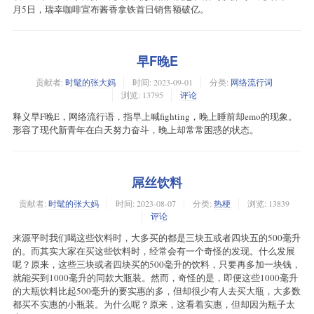
月5日，瑞幸咖啡宣布酱香拿铁首日销售额破亿。
早F晚E
贡献者:
时髦的张大妈
时间:
2023-09-01
分类:
网络流行词
浏览: 13795
评论
释义早F晚E，网络流行语，指早上喊fighting，晚上睡前却emo的现象。
形容了现代新青年在白天努力奋斗，晚上却常常困惑的状态。
屌丝饮料
贡献者:
时髦的张大妈
时间:
2023-08-07
分类:
热梗
浏览: 13839
评论
来源平时我们喝这些饮料时，大多买的都是三块五或者四块五的500毫升
的。而其实大家在买这些饮料时，经常会有一个奇怪的发现。什么发展
呢？原来，这些三块或者四块买的500毫升的饮料，只要再多加一块钱，
就能买到1000毫升的同款大瓶装。然而，奇怪的是，即便这些1000毫升
的大瓶饮料比起500毫升的要实惠的多，但却很少有人去买大瓶，大多数
都买不实惠的小瓶装。为什么呢？原来，这看着实惠，但却因为瓶子太