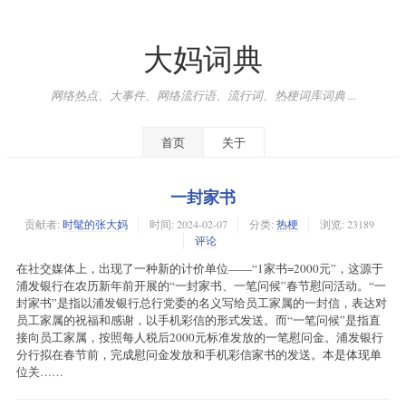
大妈词典
网络热点、大事件、网络流行语、流行词、热梗词库词典 ...
首页
关于
一封家书
贡献者:
时髦的张大妈
时间:
2024-02-07
分类:
热梗
浏览: 23189
评论
在社交媒体上，出现了一种新的计价单位——“1家书=2000元”，这源于
浦发银行在农历新年前开展的“一封家书、一笔问候”春节慰问活动。“一
封家书”是指以浦发银行总行党委的名义写给员工家属的一封信，表达对
员工家属的祝福和感谢，以手机彩信的形式发送。而“一笔问候”是指直
接向员工家属，按照每人税后2000元标准发放的一笔慰问金。浦发银行
分行拟在春节前，完成慰问金发放和手机彩信家书的发送。本是体现单
位关……