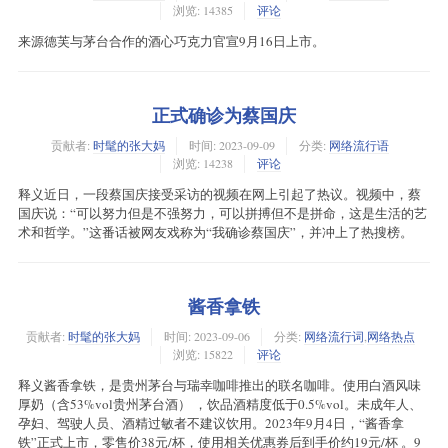
浏览: 14385
评论
来源德芙与茅台合作的酒心巧克力官宣9月16日上市。
正式确诊为蔡国庆
贡献者:
时髦的张大妈
时间:
2023-09-09
分类:
网络流行语
浏览: 14238
评论
释义近日，一段蔡国庆接受采访的视频在网上引起了热议。视频中，蔡
国庆说：“可以努力但是不强努力，可以拼搏但不是拼命，这是生活的艺
术和哲学。”这番话被网友戏称为“我确诊蔡国庆”，并冲上了热搜榜。
酱香拿铁
贡献者:
时髦的张大妈
时间:
2023-09-06
分类:
网络流行词
,
网络热点
浏览: 15822
评论
释义酱香拿铁，是贵州茅台与瑞幸咖啡推出的联名咖啡。使用白酒风味
厚奶（含53%vol贵州茅台酒） ，饮品酒精度低于0.5%vol。未成年人、
孕妇、驾驶人员、酒精过敏者不建议饮用。2023年9月4日，“酱香拿
铁”正式上市，零售价38元/杯，使用相关优惠券后到手价约19元/杯 。9